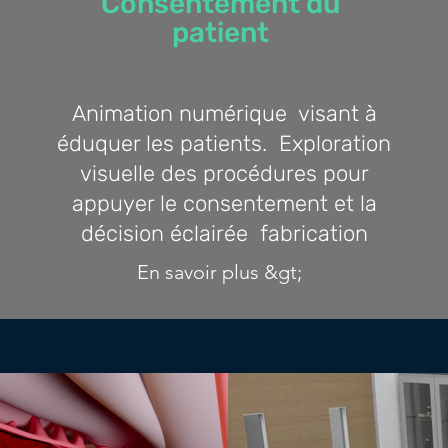
Consentement du
patient
Animation numérique
visant à
éduquer les patients.
Exploration
visuelle des procédures pour
appuyer le consentement et la
décision éclairée
fabrication
En savoir plus &gt;