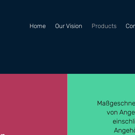
Home
Our Vision
Products
Con
Maßgeschnei
von Ange
einschl
Angehö