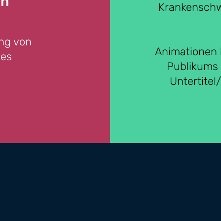
en
Krankenschw
ung von
Animationen 
des
Publikums 
Untertitel/