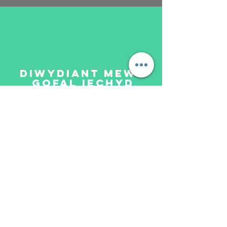
Diwydiant mewn
gofal iechyd
Animeiddiad pwrpasol wedi'i gynllunio i
dechnoleg arddangos
addysgedig o
fewn gofal iechyd
Darllen Mwy&gt;
Gofal Iechyd
Addysg
Am