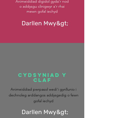
Animeiddiad digidol gyda'r nod
o addysgu clinigwyr a'r rhai
mewn gofal iechyd
Darllen Mwy&gt;
cydsyniad y
claf
Animeiddiad pwrpasol wedi'i gynllunio i
dechnoleg arddangos
addysgedig o
fewn
gofal iechyd
Darllen Mwy&gt;