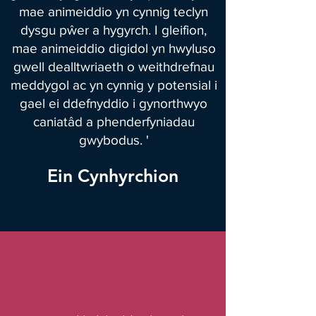
mae animeiddio yn cynnig teclyn
dysgu pŵer a hygyrch. I gleifion,
mae animeiddio digidol yn hwyluso
gwell dealltwriaeth o weithdrefnau
meddygol ac yn cynnig y potensial i
gael ei ddefnyddio i gynorthwyo
caniatâd a phenderfyniadau
gwybodus. '
Ein Cynhyrchion