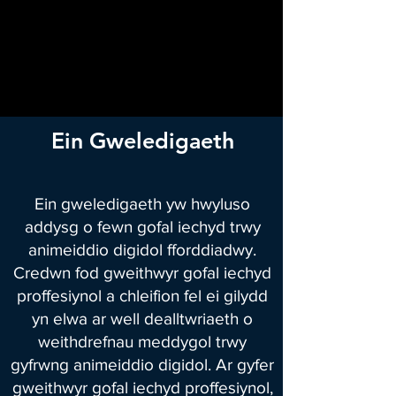
Ein Gweledigaeth
Ein gweledigaeth yw hwyluso
addysg o fewn gofal iechyd trwy
animeiddio digidol fforddiadwy.
Credwn fod gweithwyr gofal iechyd
proffesiynol a chleifion fel ei gilydd
yn elwa ar well dealltwriaeth o
weithdrefnau meddygol trwy
gyfrwng animeiddio digidol. Ar gyfer
gweithwyr gofal iechyd proffesiynol,