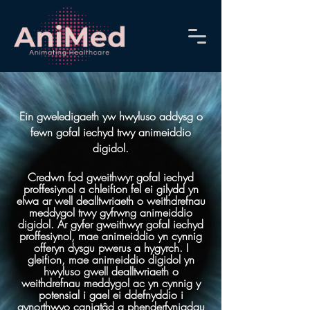
Ein gweledigaeth yw hwyluso addysg o
fewn gofal iechyd trwy animeiddio
digidol.
Credwn fod gweithwyr gofal iechyd
proffesiynol a chleifion fel ei gilydd yn
elwa ar well dealltwriaeth o weithdrefnau
meddygol trwy gyfrwng animeiddio
digidol. Ar gyfer gweithwyr gofal iechyd
proffesiynol, mae animeiddio yn cynnig
offeryn dysgu pwerus a hygyrch. I
gleifion, mae animeiddio digidol yn
hwyluso gwell dealltwriaeth o
weithdrefnau meddygol ac yn cynnig y
potensial i gael ei ddefnyddio i
gynorthwyo caniatâd a phenderfyniadau