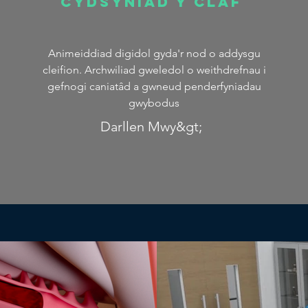
cydsyniad y claf
Animeiddiad digidol
gyda'r nod o addysgu
cleifion. Archwiliad gweledol o weithdrefnau i
gefnogi caniatâd a
gwneud
penderfyniadau
gwybodus
Darllen Mwy&gt;