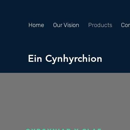
Home
Our Vision
Products
Con
Ein Cynhyrchion