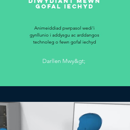
Diwydiant mewn
gofal iechyd
Animeiddiad pwrpasol wedi'i
gynllunio i
addysgu ac
arddangos
technoleg o fewn gofal iechyd
Darllen Mwy&gt;