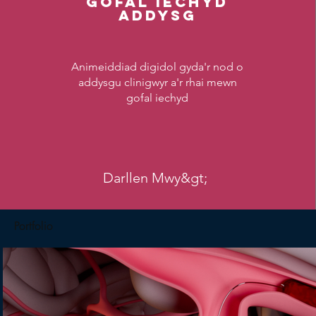
Gofal Iechyd
Addysg
Animeiddiad digidol gyda'r nod o
addysgu clinigwyr a'r rhai mewn
gofal iechyd
Darllen Mwy&gt;
Portfolio