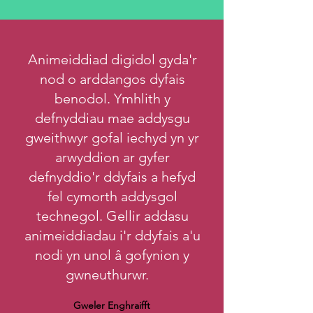
Animeiddiad digidol gyda'r
nod o arddangos dyfais
benodol. Ymhlith y
defnyddiau mae addysgu
gweithwyr gofal iechyd yn yr
arwyddion ar gyfer
defnyddio'r ddyfais a hefyd
fel cymorth addysgol
technegol. Gellir addasu
animeiddiadau i'r ddyfais a'u
nodi yn unol â gofynion y
gwneuthurwr.
Gweler Enghraifft