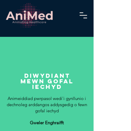
Diwydiant
mewn gofal
iechyd
Animeiddiad pwrpasol wedi'i gynllunio i
dechnoleg arddangos
addysgedig o
fewn
gofal iechyd
Gweler Enghraifft